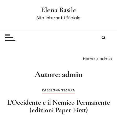
S
Elena Basile
a
l
Sito Internet Ufficiale
t
a
a
l
c
o
Home
admin
n
t
Autore:
admin
e
n
u
RASSEGNA STAMPA
t
o
L’Occidente e il Nemico Permanente
(edizioni Paper First)