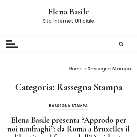
S
Elena Basile
a
l
Sito Internet Ufficiale
t
a
a
l
c
o
Home
Rassegna Stampa
n
t
Categoria:
Rassegna Stampa
e
n
u
RASSEGNA STAMPA
t
o
Elena Basile presenta “Approdo per
noi naufraghi”: da Roma a Bruxelles il