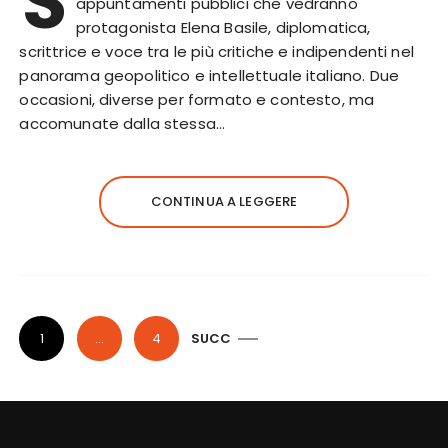
S
appuntamenti pubblici che vedranno
protagonista Elena Basile, diplomatica,
scrittrice e voce tra le più critiche e indipendenti nel
panorama geopolitico e intellettuale italiano. Due
occasioni, diverse per formato e contesto, ma
accomunate dalla stessa…
CONTINUA A LEGGERE
P
1
…
4
SUCC
a
g
i