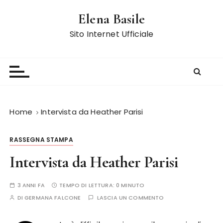
S
Elena Basile
a
l
Sito Internet Ufficiale
t
a
a
l
c
o
Home
Intervista da Heather Parisi
n
t
RASSEGNA STAMPA
e
n
Intervista da Heather Parisi
u
t
3 ANNI FA
TEMPO DI LETTURA:
0 MINUTO
o
DI
GERMANA FALCONE
LASCIA UN COMMENTO